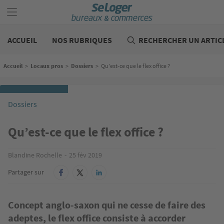
Aller
au
contenu
Bureaux
principal
commerces
ACCUEIL
NOS RUBRIQUES
RECHERCHER UN ARTIC
Fil d'Ariane
Accueil
>
Locaux pros
>
Dossiers
>
Qu’est-ce que le flex office ?
Dossiers
Qu’est-ce que le flex office ?
Blandine Rochelle
25 fév 2019
Partager sur
Concept anglo-saxon qui ne cesse de faire des
adeptes, le flex office consiste à accorder