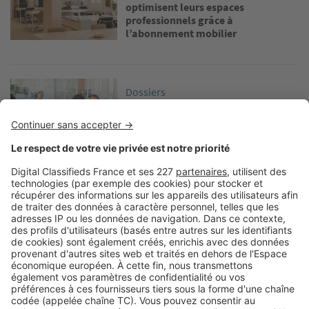
optimisent leurs espaces
professionnels grâce à
l’abonnement mobilier
Image
Dossiers
Nos 3 astuces pour améliorer le
bien-être en entreprise
Image
Dossiers
Comment optimiser l’espace dans
des bureaux de petite surface ?
Image
Dossiers