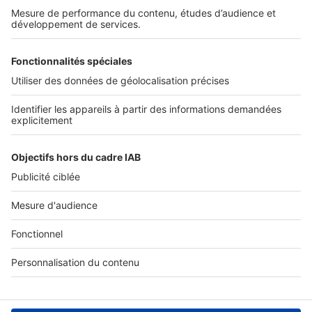
Politique Générale de Protection des Données
Conditions Générales d'Utilisation
Paramétrer mes cookies
Diffusez vos annonces
Sites du groupe SeLoger
SeLoger.com
- Petites annonces immobilières
SeLogerNeuf.com
- Immobilier neuf
BellesDemeures.com
- Immobilier de prestige
SeLogerVacances.com
- Location saisonnière
SeLoger.com
- Prix de l'immobilier au m²
Amivac.com
- Location de vacances
Suivre SeLoger bureaux & commerces
Location Bureau
Location Coworking
Location Local commercial /
Boutique
Location Local d'activités / Entrepôt
Vente Bureau
Vente
Local commercial / Boutique
Vente Local d'activités / Entrepôt
Vente Terrain
Vente Fonds de Commerce
Location local