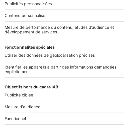
Infos pratiques
Politique Générale de Protection des Données
Conditions Générales d'Utilisation
Paramétrer mes cookies
Diffusez vos annonces
Sites du groupe SeLoger
SeLoger.com
- Petites annonces immobilières
SeLogerNeuf.com
- Immobilier neuf
BellesDemeures.com
- Immobilier de prestige
SeLogerVacances.com
- Location saisonnière
SeLoger.com
- Prix de l'immobilier au m²
Amivac.com
- Location de vacances
Suivre SeLoger bureaux & commerces