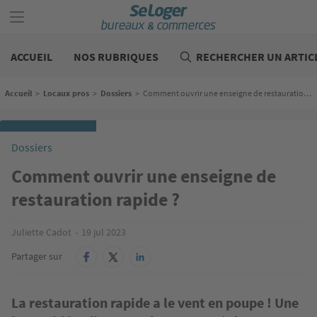
Aller
au
contenu
Bureaux
principal
commerces
ACCUEIL
NOS RUBRIQUES
RECHERCHER UN ARTIC
Fil d'Ariane
Accueil
>
Locaux pros
>
Dossiers
>
Comment ouvrir une enseigne de restauration rapide ?
Dossiers
Comment ouvrir une enseigne de
restauration rapide ?
Juliette Cadot
19 jul 2023
Partager sur
La restauration rapide a le vent en poupe ! Une