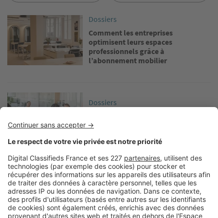
Image
Dossiers
Comment les entreprises
optimisent leurs espaces
professionnels grâce à
l’abonnement mobilier
Image
Dossiers
Nos 3 astuces pour améliorer le
bien-être en entreprise
Image
Dossiers
Comment optimiser l’espace dans
des bureaux de petite surface ?