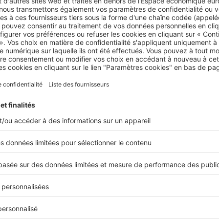
Insolite
En Suède, des commerces pour sour
rues
Dans la ville de Malmö, en Suède, le collectif d’
deux commerces insolites : une épicerie française
miniatures, spécialement réservés aux souris.
Insolite
États-Unis : des architectes tran
station essence en pizzeria