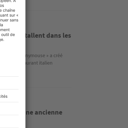
is s’installent dans les
artistes « Anonymouse » a créé
 et un restaurant italien
sforment une ancienne