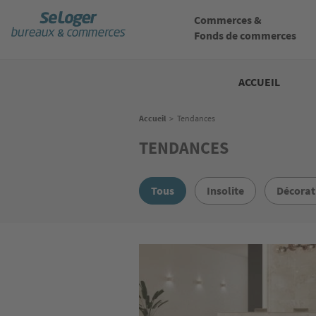
Aller
au
Commerces &
contenu
Fonds de commerces
principal
Bureaux
commerces
ACCUEIL
Fil
Accueil
>
Tendances
d'Ariane
TENDANCES
Tous
Insolite
Décorat
Image