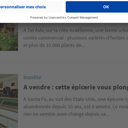
Insolite
En Israël, un centre commercial in
toit
A Tel Aviv, sur la côte israélienne, une ferme urba
centre commercial : plusieurs variétés d’herbes
et plus de 10 000 plants de...
Insolite
A vendre : cette épicerie vous plon
A Santa Fe, au sud des Etats-Unis, une épicerie 
abandonnée depuis 10 ans, est à vendre. Le moins
rien ne semble avoir changé depuis sa...