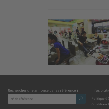
Image
Rechercher une annonce par sa référence ?
Infos prat
Politique G
Conditions G