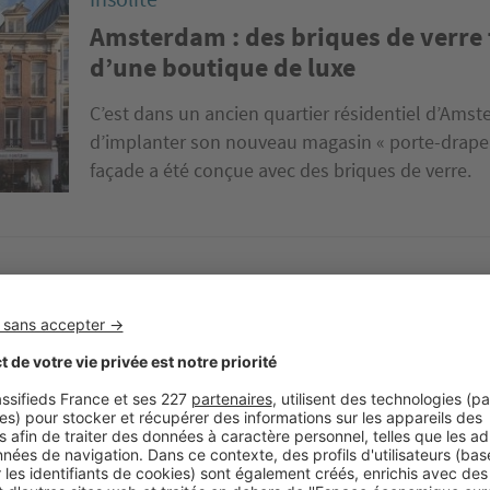
Amsterdam : des briques de verre 
d’une boutique de luxe
C’est dans un ancien quartier résidentiel d’Ams
d’implanter son nouveau magasin « porte-drapea
façade a été conçue avec des briques de verre.
Insolite
Au Vietnam, un hôtel ingénieux a é
conteneurs de transport
Cet hôtel situé dans la ville de Nha Trang, à l'est
comme les autres. Baptisé Ccasa, cet établissem
avec des conteneurs de transport...