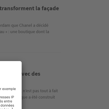
transforment la façade
terdam que Chanel a décidé
u » : une boutique dont la
té bâti avec des
 du Vietnam, n’est pas tout à fait
ent écologique a été construit