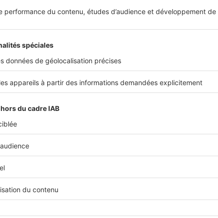
Difficile d’imaginer qu’une station essence désa
pizzeria. C’est pourtant ce qu’a réussi à réaliser 
Princeton, dans le New Jersey.
Insolite
A Paris, le premier supermarché c
ouvrir ses portes
Un supermarché coopératif va bientôt être inau
de Paris : une première en France. Baptisé La Louv
changer les habitudes des...