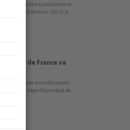
ffectée puisse être transformée en
le studio d’architecture JZA+D, à
oopératif de France va
guré dans le 18e arrondissement
e, il a pour objectif principal de