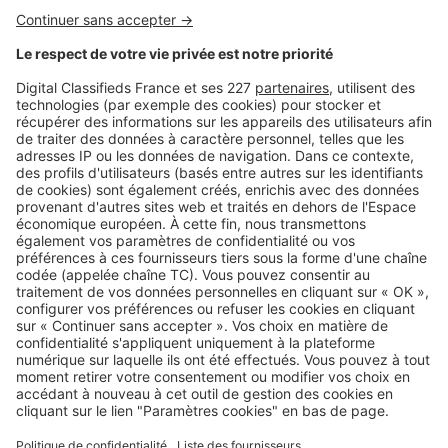
Image
Dossiers
Centre commercial Le Prado, fer de
lance d'un shopping d'exception, à
Marseille
Image
Dossiers
Les Docks Village, à Marseille, élus
meilleur centre commercial au
MIPIM Awards 2016
Image
Dossiers
Le « retailtainment » d’Aubagne :
un nouveau concept de centre
commercial