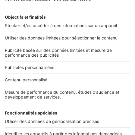
Image
Points marché
Les Docks Marseille ouvrent à la
Joliette
Rechercher une annonce par sa référence ?
Infos pratiques
Politique Générale de Protection des Données
Conditions Générales d'Utilisation
Paramétrer mes cookies
Diffusez vos annonces
Sites du groupe SeLoger
SeLoger.com
- Petites annonces immobilières