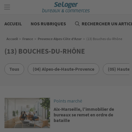
Aller
au
contenu
Bureaux
principal
commerces
ACCUEIL
NOS RUBRIQUES
RECHERCHER UN ARTIC
Fil d'Ariane
Accueil
>
France
>
Provence-Alpes-Côte d'Azur
>
(13) Bouches-du-Rhône
(13) BOUCHES-DU-RHÔNE
Tous
(04) Alpes-de-Haute-Provence
(05) Hautes
Image
Points marché
Aix-Marseille, l'immobilier de
bureaux se remet en ordre de
bataille