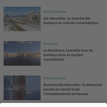
Image
Points marché
Aix-Marseille : le marché des
bureaux en voie de consolidation
Image
Dossiers
Le Mirabeau, nouvelle tour de
bureaux dans la skyline
marseillaise
Image
Points marché
Bureaux Aix-Marseille : la demande
placée en retrait mais
l'investissement en hausse