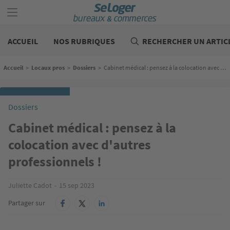
Aller
au
contenu
Bureaux
principal
commerces
ACCUEIL
NOS RUBRIQUES
RECHERCHER UN ARTIC
Fil d'Ariane
Accueil
>
Locaux pros
>
Dossiers
>
Cabinet médical : pensez à la colocation avec d'autres professionnels !
Dossiers
Cabinet médical : pensez à la
colocation avec d'autres
professionnels !
Juliette Cadot
15 sep 2023
Partager sur