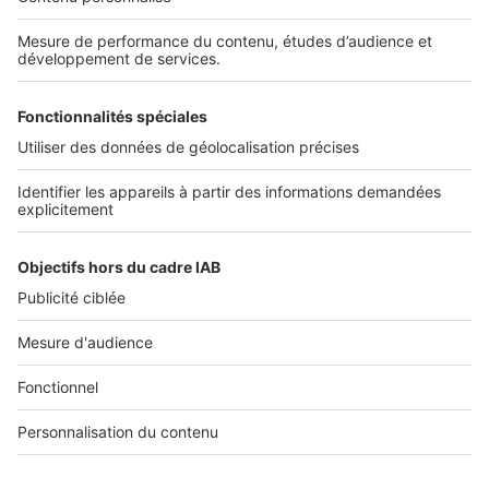
Infos pratiques
Politique Générale de Protection des Données
Conditions Générales d'Utilisation
Paramétrer mes cookies
Diffusez vos annonces
Sites du groupe SeLoger
SeLoger.com
- Petites annonces immobilières
SeLogerNeuf.com
- Immobilier neuf
BellesDemeures.com
- Immobilier de prestige
SeLogerVacances.com
- Location saisonnière
SeLoger.com
- Prix de l'immobilier au m²
Amivac.com
- Location de vacances
Suivre SeLoger bureaux & commerces
Location Bureau
Location Coworking
Location Local commercial /
Boutique
Location Local d'activités / Entrepôt
Vente Bureau
Vente