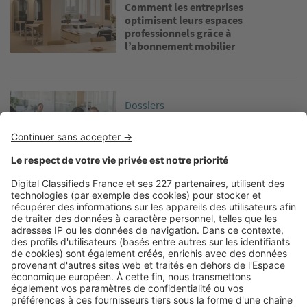
Comment les entreprises
optimisent leurs espaces
professionnels grâce à
l’abonnement mobilier
Image
Dossiers
Nos 3 astuces pour améliorer le
bien-être en entreprise
Image
Dossiers
Comment optimiser l’espace dans
des bureaux de petite surface ?
Image
Dossiers