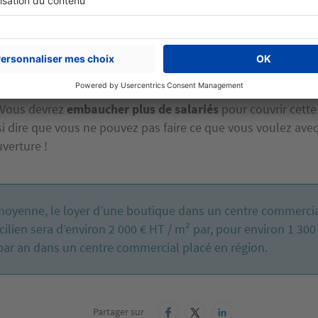
joindre ledit centre commercial. Vous pouvez bien sûr négoc
 notez tout de même que vous implanter dans un tel compl
 cher que de choisir un local indépendant.
peuvent également être une contrainte. Les centres commer
e large fourchette horaire (9 h – 21 h par exemple), ce qui p
 Vous devrez
embaucher plus de salariés
pour couvrir cette
si dire que vous ne pouvez pas faire ce que vous voulez ave
verture !
moyenne, le loyer d’une boutique dans un centre commerci
cilien sera d’environ 2 000 € HT / m² par, pour environ 1 300
par an dans un centre commercial placé en région.
Partager sur