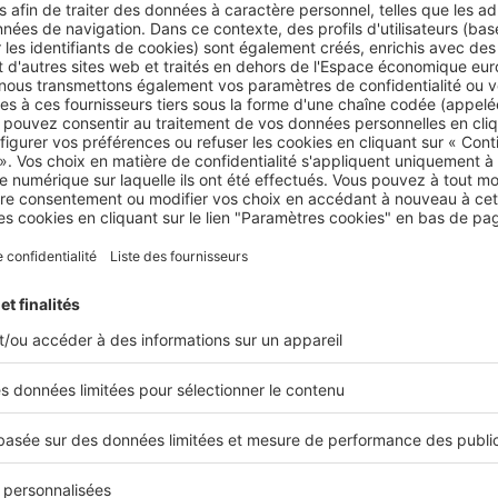
 Pensez à bien observer les allées et venues dans chacune 
s du centre afin de faire le bon choix, selon votre budget et 
tégie d'implantation.
ype de centre commercial choisir sa boutique ?
s différentes boutiques et rues commerçantes qui peuven
otre ville, on trouve différents types de centres commerciaux.
exes, que l’on peut trouver au centre des villes et dans le
nchises de grandes enseignes qui vont s’établir
. Les bout
 comme la vôtre devront donc avoir les reins et surtout les
’établir dans ce type d’endroit. Cependant, si vous êtes à la 
nchisé
, c’est une piste intéressante.
ant que vous pouvez également regarder les emplacements
ts centres commerciaux, qui recensent 50 boutiques ou moi
ne pas couler votre budget, tout en bénéficiant des avantag