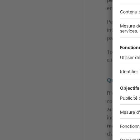
emplacement
Pensez à bien
intéressent :
parking y son
Tous les centr
clients, soyez 
Quels sont 
Bien sûr, il y
commercial. La
au bail est e
indépendant. 
matière d’ent
d’adhésion as