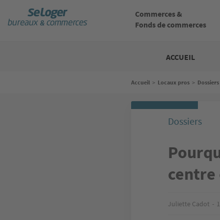
Aller
au
Commerces &
contenu
Fonds de commerces
principal
Bureaux
commerces
ACCUEIL
Fil
Accueil
>
Locaux pros
>
Dossiers
d'Ariane
Dossiers
Pourqu
centre
Juliette Cadot
1