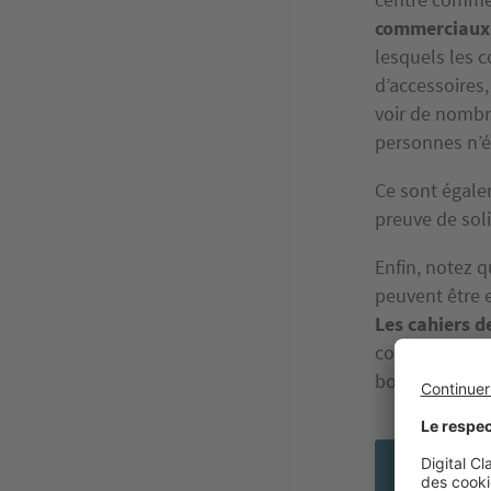
commerciaux
lesquels les 
d’accessoires,
voir de nombre
personnes n’ét
Ce sont égale
preuve de soli
Enfin, notez 
peuvent être e
Les cahiers d
complexe sont 
boutique pro
Tou