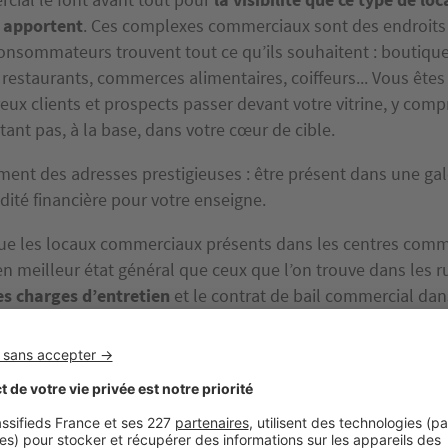
 apportent
. Ces complexes commerciaux sont des endroits
consommateurs trouvent tout ce qu’ils souhaitent : boutiqu
 restaurants, commerces alimentaires, coiffeurs... Vous ête
ux clients et prospects passer devant votre vitrine, y comp
ant pas, à la base, dans votre cœur de cible.
ment des adresses prestigieuses : être présent dans une gal
dité financière pour votre enseigne.
que les locaux commerciaux présents dans les centres com
n meilleur état général que ceux que l’on trouve dans les rue
es charges d’entretien
et le contrat de bail commercial dan
en effet stricts sur ce point, ce qui oblige les locataires à g
pre comme un sou neuf ou presque !
s les emplacements dans les centres commerciaux ne se va