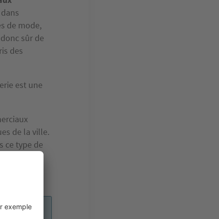
 dans
es de mode,
s donc sûr de
ris des
erie est une
merciaux
s de la ville.
s ce type de
arder leur
lent