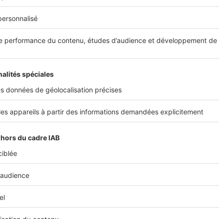
.
 vérifier également
l’accessibilité des centre commerciaux
q
 sont-ils beaucoup fréquentés ? Bien desservis ? Combien de
t disponibles ? Quels transports en commun le desservent ?
es commerciaux ne se valent pas et certains sont délaissés 
vigilant !
les désavantages à s’implanter dans un centre comm
 a aussi des désavantages à ouvrir votre boutique dans un ce
 première difficulté à relever sera le budget que cela repré
ffectivement 20 à 30 % plus élevé que dans un
local commerc
Les charges y sont également plus élevées, tout comme le
retien du local et des parties communes
. Notez qu’il y a a
sez élevés, à payer obligatoirement pour tout patron de bo