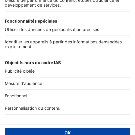
Conditions Générales d'Utilisation
Paramétrer mes cookies
Diffusez vos annonces
Sites du groupe SeLoger
SeLoger.com
- Petites annonces immobilières
SeLogerNeuf.com
- Immobilier neuf
BellesDemeures.com
- Immobilier de prestige
SeLogerVacances.com
- Location saisonnière
SeLoger.com
- Prix de l'immobilier au m²
Amivac.com
- Location de vacances
Suivre SeLoger bureaux & commerces
Location Bureau
Location Coworking
Location Local commercial /
Boutique
Location Local d'activités / Entrepôt
Vente Bureau
Vente
Local commercial / Boutique
Vente Local d'activités / Entrepôt
Vente Terrain
Vente Fonds de Commerce
Location local
professionnel
Vente local professionnel