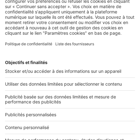
Image
Points marché
Lancement d’un nouveau fonds «
pieds d’immeubles » pour
l'immobilier de commerce
Pagination
Page
1
2
courante
Rechercher une annonce par sa référence ?
Infos pratiques
Politique Générale de Protection des Données