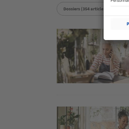
Dossiers (354 articles)
Ju
Image
Image