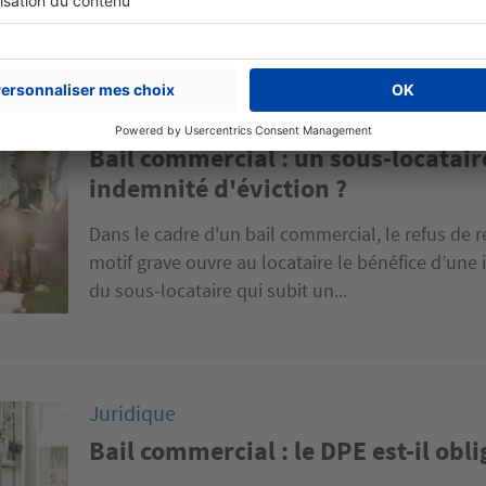
ridique (130 articles)
Points marché (93 articles)
Juridique
Bail commercial : un sous-locataire
indemnité d'éviction ?
Dans le cadre d'un bail commercial, le refus de 
motif grave ouvre au locataire le bénéfice d’une 
du sous-locataire qui subit un...
Juridique
Bail commercial : le DPE est-il obli