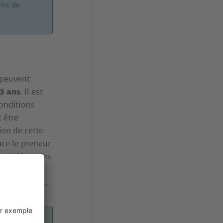
oire de
s peuvent
 3 ans
. Il est
conditions
 être
ion de cette
nce le preneur
t réglé par les
s ne peuvent
l commercial.