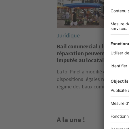
Juridique
Bail commercial : les travau
réparation peuvent-ils être
imputés au locataire ?
La loi Pinel a modifié certaines
dispositions légales relatives au
régime des baux commerciaux et.
A la une !