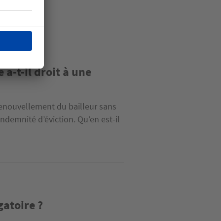
 a-t-il droit à une
renouvellement du bailleur sans
indemnité d’éviction. Qu’en est-il
gatoire ?