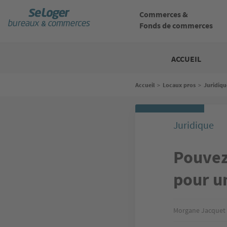
Aller
au
Commerces &
contenu
Fonds de commerces
principal
Bureaux
commerces
ACCUEIL
Fil
Accueil
>
Locaux pros
>
Juridiqu
d'Ariane
Juridique
Pouvez
pour un
Morgane Jacquet