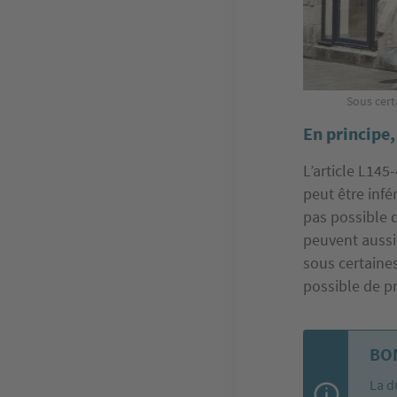
Sous cert
En principe,
L’article L14
peut être infé
pas possible d
peuvent aussi
sous certaine
possible de pr
BON
La d