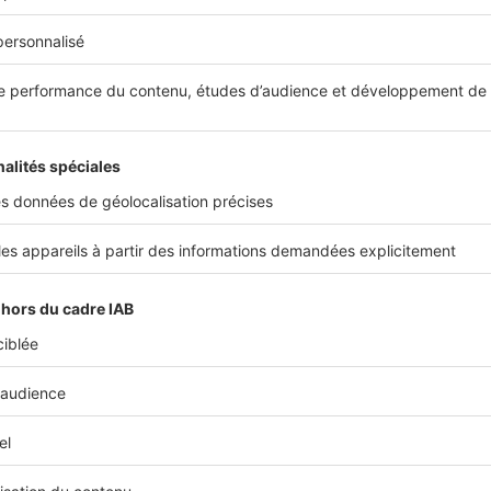
Juridique
Jur
x de
Bail professionnel : comment
La t
sont réparties les charges entre
la 
propriétaire et locataire ?
bai
Les baux professionnels sont régis
La l
par la loi du 23 décembre 1986 qui
lequ
..
règlemente la durée du bail...
plus