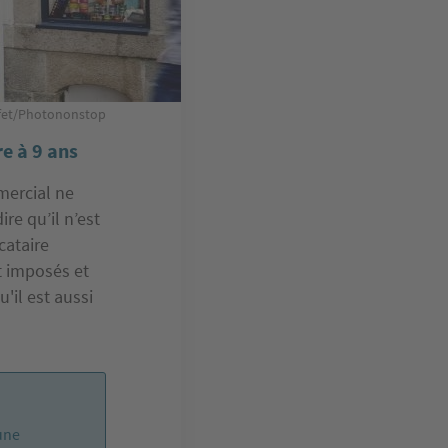
iffet/Photononstop
re à 9 ans
mercial ne
dire qu’il n’est
cataire
t imposés et
'il est aussi
 une