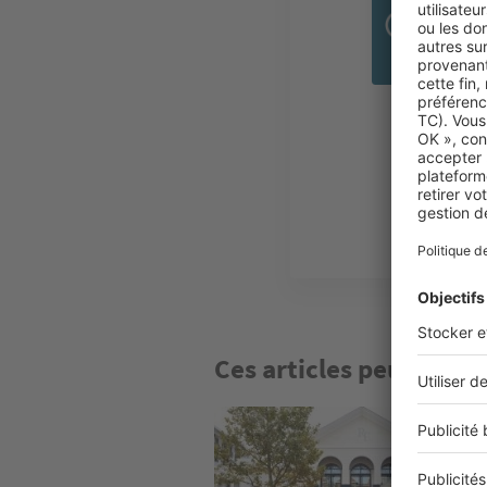
A
Ces articles peuvent v
Image