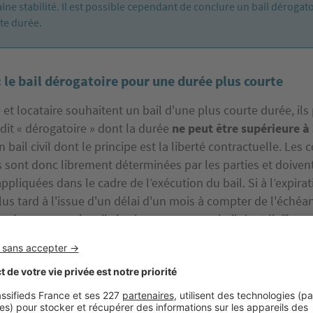
aine stabilité. Il est possible cependant de conclure un bail dérogat
te durée.
: le bail dérogatoire pour une durée plus courte
e et locataire souhaitent un bail d'une plus courte durée, il
 dit « dérogatoire » dont la durée
ne peut être supérieure à
n bail civil dont le principe est la liberté contractuelle. Les 
s sont donc librement déterminées par les parties et doivent
pliquées dans le cadre de l’exécution du bail. Si à l’expirat
lus tard à l'issue d'un délai d'un mois à compter de l'échéa
aissé en possession, il s'opère un nouveau bail dont l'effet es
u présent chapitre. A l’expiration de cette durée, les partie
 bail à nouveau dérogatoire, il faudra alors conclure un bai
FÉRENCES JURIDIQUES