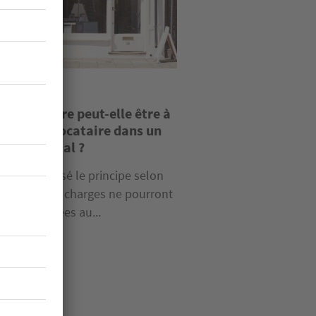
idique
axe foncière peut-elle être à
charge du locataire dans un
l commercial ?
oi Pinel a posé le principe selon
el certaines charges ne pourront
 être imputées au...