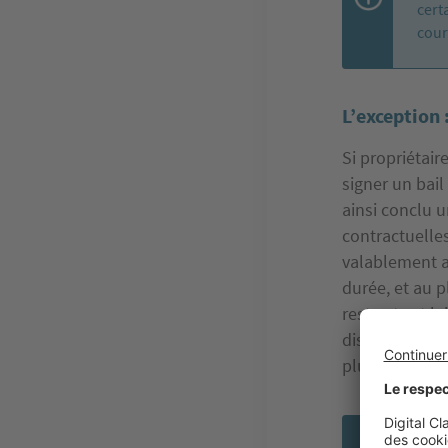
cert
cour
L’exception 
Si propriétair
signer un bail
ainsi conclu u
contractuelle
valablement ap
durée, et au p
reste et est l
dispositions d
plus signer un
RÉ