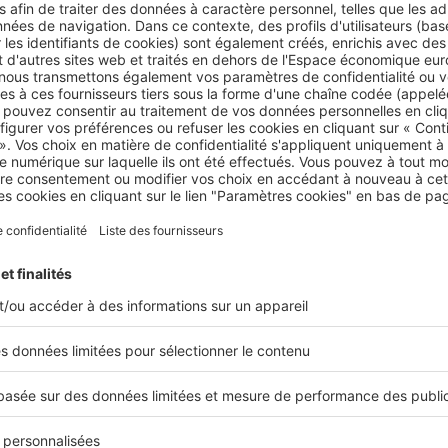
rticles L145-4 et L145-9 du code de commerce.
Partager sur
Plus de conseils
commerce
location
ous intéresser
Image
Imag