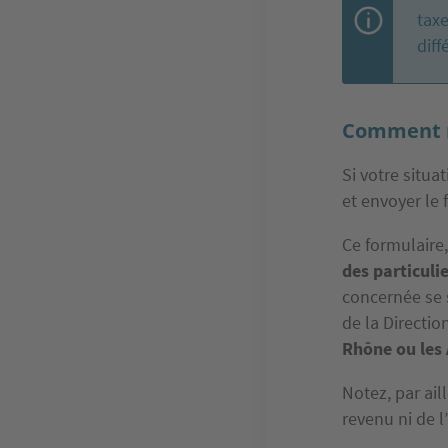
taxe
dif
Comment ré
Si votre situa
et envoyer le
Ce formulaire
des particuli
concernée se 
de la Directio
Rhône ou les
Notez, par ail
revenu ni de l