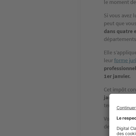
le moment d
Si vous avez l
peut que vous
dans quatre e
départements 
Elle s’appliqu
leur
forme jur
professionnel
1er janvier.
Cet impôt co
janvier d'un 
temporaire du
Vous n’êtes pa
de 100 m².