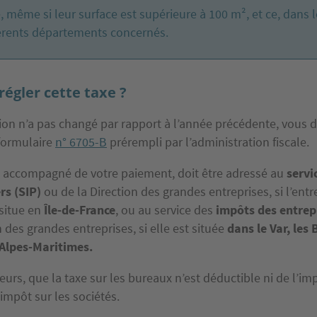
, même si leur surface est supérieure à 100 m², et ce, dans 
férents départements concernés.
gler cette taxe ?
tion n’a pas changé par rapport à l’année précédente, vous 
 formulaire
n° 6705-B
prérempli par l’administration fiscale.
, accompagné de votre paiement, doit être adressé au
servi
ers (SIP)
ou de la Direction des grandes entreprises, si l’entr
situe en
Île-de-France
, ou au service des
impôts des entrepr
n des grandes entreprises, si elle est située
dans le Var, les
 Alpes-Maritimes.
leurs, que la taxe sur les bureaux n’est déductible ni de l’im
’impôt sur les sociétés.