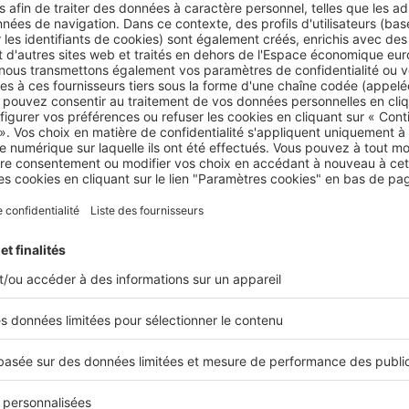
st possible que le locataire doive payer cette taxe à la place
riétaire, si cette condition figure dans le contrat de
bail
fessionnel ou commercial
, selon les négociations.
nt les barèmes en 2025 en Île-de-France pour 
 cette taxe évolue…, et 2025 ne fait pas exception.
née,
les tarifs sont en augmentation de 1,8 %
. Cette augm
évision de la hausse de l’indice des prix à la consommation,
lle-même estimée à 1,8 %.
 prix au mètre carré de la taxe sur les bureaux
dépend pr
cal
, de la destination de l’entreprise (privée ou publique) et 
on dans laquelle se trouvent vos bureaux.