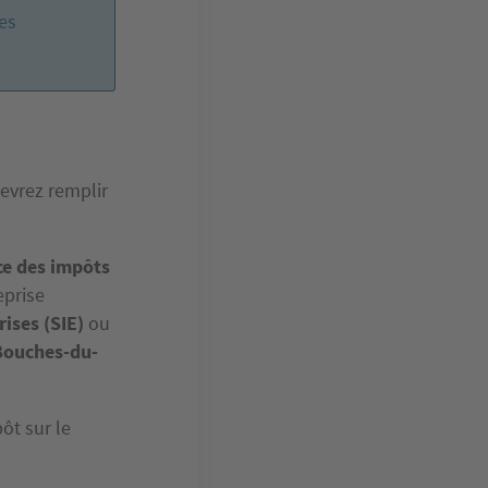
les
devrez remplir
ce des
impôts
eprise
ises (SIE)
ou
 Bouches-du-
pôt sur le