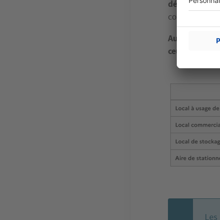
départements
comprennent 
Aucune différ
ceux pour les
Image
Les 