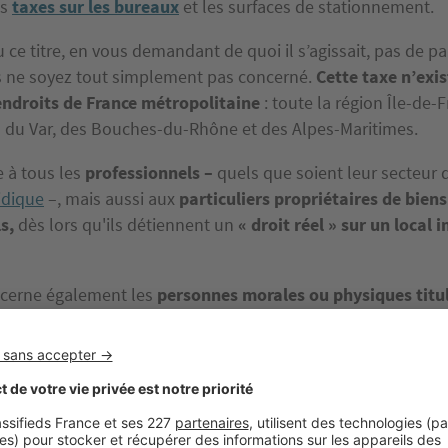
es
taxes sur les bureaux
et les surfaces de stationnement.
u ce titre, en vous demandant de quoi il s’agissait, pas de pan
 ne soyez tout simplement pas concerné.
Cette taxe n’exi
ndroits de France métropolitaine
: toute la région Île-de-F
du Var, des Bouches-du-Rhône et des Alpes-Maritimes.
e à tous les
professionnels –
quels que soient leur secteur d
idique
–, mais aussi aux
particuliers propriétaires de biens
s,
dès lors qu'ils détiennent un
« droit réel » sur un local
ncerne également les
personnes morales ou physiques titul
local imposable
, qu'il s'agisse d'usufruit ou d'autorisation 
 domaine public.
s assujetti à cette taxe, si vos locaux représentent une sur