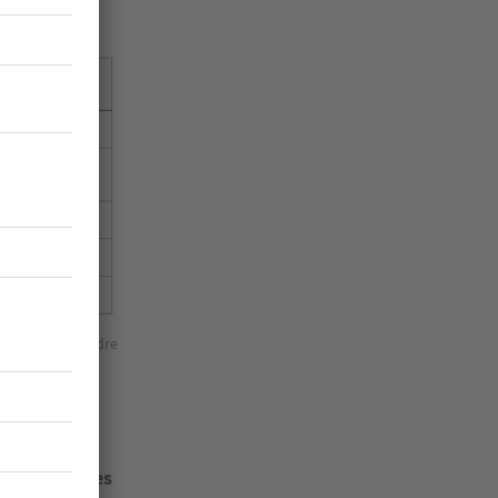
ic — Entreprendre
ts de la
eaux dans les