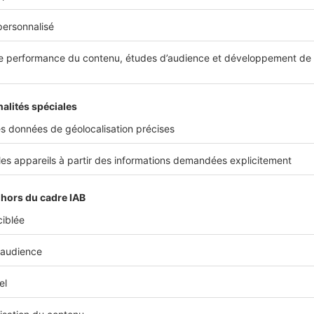
©Service Publ
nt les barèmes en 2025 pour les 3 départemen
 ?
à la région parisienne, les critères pour la
taxe sur les bur