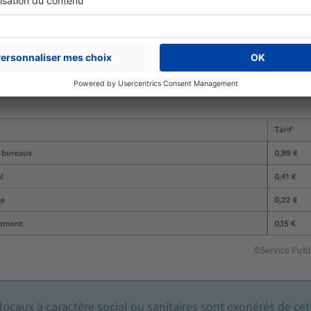
 des Bouches-du-Rhône, du Var et des Alpes-Maritimes
n
pas leur emplacement géographique.
enciation n’est faite entre les tarifs pour les organismes 
 entreprises privées.
Cette taxe est par ailleurs moins élevé
©Service Publ
locaux à caractère social ou sanitaires sont exonérés de cet