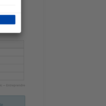
e
publics et
e.
ic — Entreprendre
te