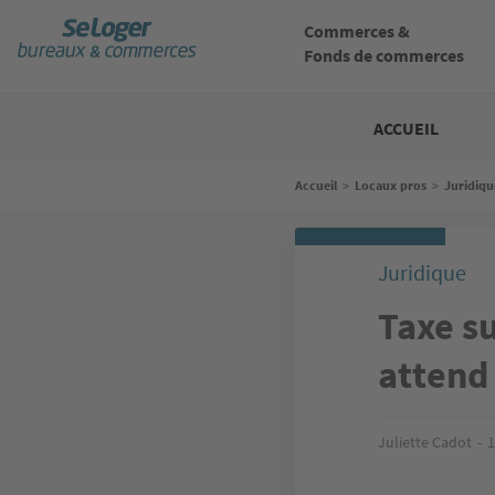
Aller
au
Commerces &
contenu
Fonds de commerces
principal
Bureaux
commerces
ACCUEIL
Fil
Accueil
>
Locaux pros
>
Juridiqu
d'Ariane
Juridique
Taxe su
attend
Juliette Cadot
1