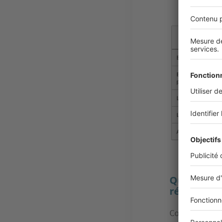
Image
Quelles so
région Sud
Contrairement 