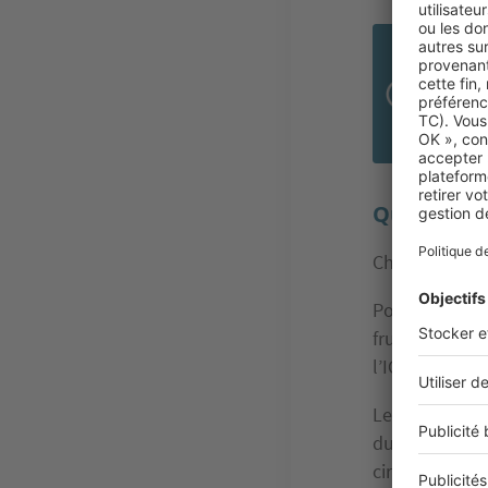
Il e
prop
pro
Quelles so
Chaque année,
Pour cette an
fruit d’une pr
l’ICP étant e
Le
montant du
du
type de lo
circonscripti