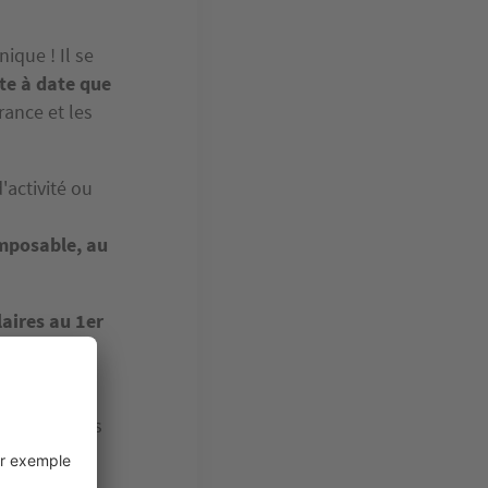
ique ! Il se
ste à date que
rance et les
'activité ou
 imposable, au
aires au 1er
d'occupation
face de moins