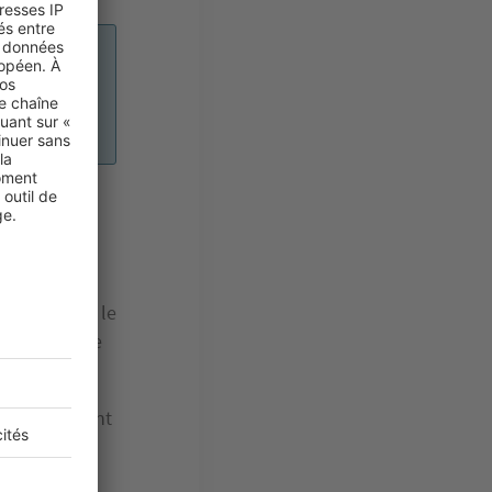
 du
2025 ?
entation est le
 la hausse de
incipalement
de la