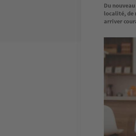
Du nouveau p
localité, de
arriver cou
Image