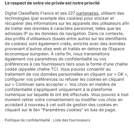
Image
Juridique
Taxe sur les bureaux 2025 : voilà ce
qui vous attend
Image
Juridique
BREEAM, CDAC… Tout comprendre
au lexique de l’immobilier
d’entreprise
Image
Juridique
Quelles sont les règles en matière
d’aménagement des espaces de
travail ?