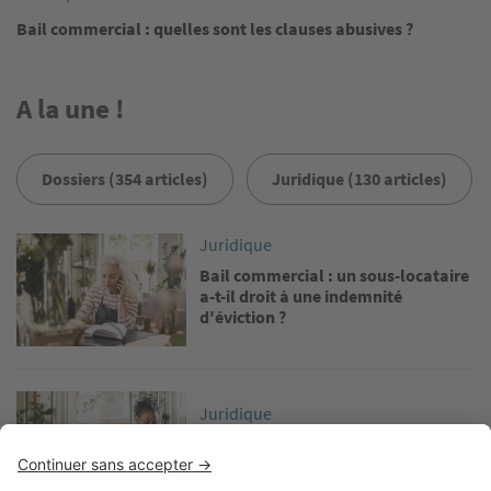
Bail commercial : quelles sont les clauses abusives ?
A la une !
Dossiers (354 articles)
Juridique (130 articles)
Image
Juridique
Bail commercial : un sous-locataire
a-t-il droit à une indemnité
d'éviction ?
Image
Juridique
Bail commercial : le DPE est-il
obligatoire ?