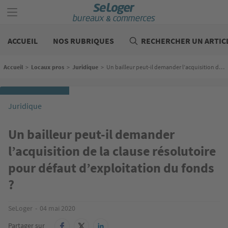
Aller
au
contenu
Bureaux
principal
commerces
ACCUEIL
NOS RUBRIQUES
RECHERCHER UN ARTIC
Fil d'Ariane
Accueil
>
Locaux pros
>
Juridique
>
Un bailleur peut-il demander l’acquisition de la clause résolutoire pour défaut d’exploitation du fonds ?
Juridique
Un bailleur peut-il demander
l’acquisition de la clause résolutoire
pour défaut d’exploitation du fonds
?
SeLoger
04 mai 2020
Partager sur