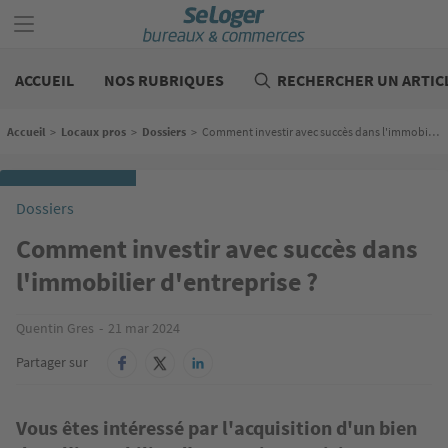
Aller
au
contenu
Bureaux
principal
commerces
ACCUEIL
NOS RUBRIQUES
RECHERCHER UN ARTIC
Fil d'Ariane
Accueil
>
Locaux pros
>
Dossiers
>
Comment investir avec succès dans l'immobilier d'entreprise ?
Dossiers
Comment investir avec succès dans
l'immobilier d'entreprise ?
Quentin Gres
21 mar 2024
Partager sur
Vous êtes intéressé par l'acquisition d'un bien