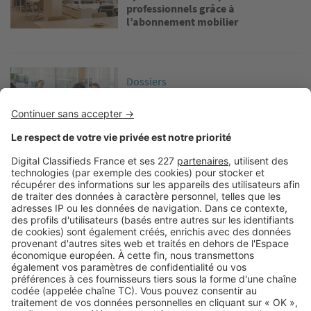
professionnels grâce à
l’abonnement mobilier
Image
Dossiers
Nos 3 astuces pour améliorer le
bien-être en entreprise
Image
Dossiers
Comment optimiser l’espace dans
des bureaux de petite surface ?
Image
Dossiers
Rénover un local commercial :