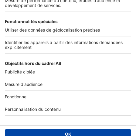
Conditions Générales d'Utilisation
Paramétrer mes cookies
Diffusez vos annonces
Sites du groupe SeLoger
SeLoger.com
- Petites annonces immobilières
SeLogerNeuf.com
- Immobilier neuf
BellesDemeures.com
- Immobilier de prestige
SeLogerVacances.com
- Location saisonnière
SeLoger.com
- Prix de l'immobilier au m²
Amivac.com
- Location de vacances
Suivre SeLoger bureaux & commerces
Location Bureau
Location Coworking
Location Local commercial /
Boutique
Location Local d'activités / Entrepôt
Vente Bureau
Vente
Local commercial / Boutique
Vente Local d'activités / Entrepôt
Vente Terrain
Vente Fonds de Commerce
Location local
professionnel
Vente local professionnel