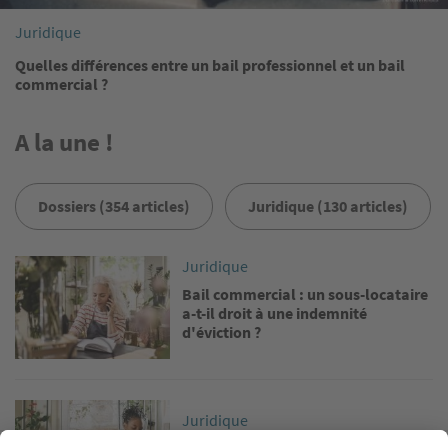
Juridique
Quelles différences entre un bail professionnel et un bail
commercial ?
A la une !
Dossiers (354 articles)
Juridique (130 articles)
Image
Juridique
Bail commercial : un sous-locataire
a-t-il droit à une indemnité
d'éviction ?
Image
Juridique
Bail commercial : le DPE est-il