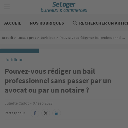
Aller
au
contenu
Bureaux
principal
commerces
ACCUEIL
NOS RUBRIQUES
RECHERCHER UN ARTIC
Fil d'Ariane
Accueil
>
Locaux pros
>
Juridique
>
Pouvez-vous rédiger un bail professionnel sans passer par un avocat ou par un notaire ?
Juridique
Pouvez-vous rédiger un bail
professionnel sans passer par un
avocat ou par un notaire ?
Juliette Cadot
07 sep 2023
Partager sur