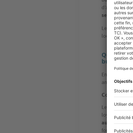
d’assainisseme
services publi
Le propriétai
locataires : c
Quelles mo
bureau ?
En fonction d
amené à régler
Contrats de
Les
contrats 
loyer. Cela si
aussi forfaita
formule idéal