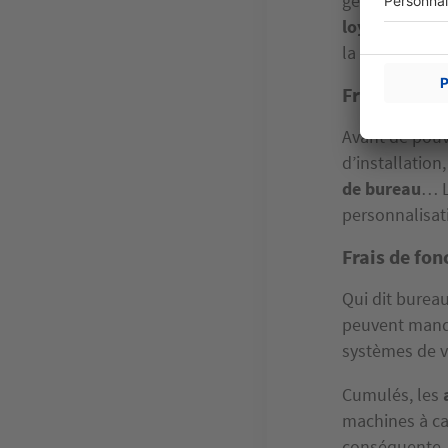
généralement r
loyer d’avanc
la trésorerie 
Frais d’ins
Avant de pouv
d’installatio
de bureau
… L
personnalisat
Frais de fo
Qui dit burea
peuvent manqu
systèmes de v
Cumulés, les
machines à ca
conséquente. 