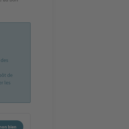
 des
pôt de
er les
mon bien