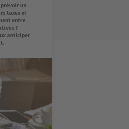
 prévoir un
rs taxes et
ement entre
tives ?
eux anticiper
t.