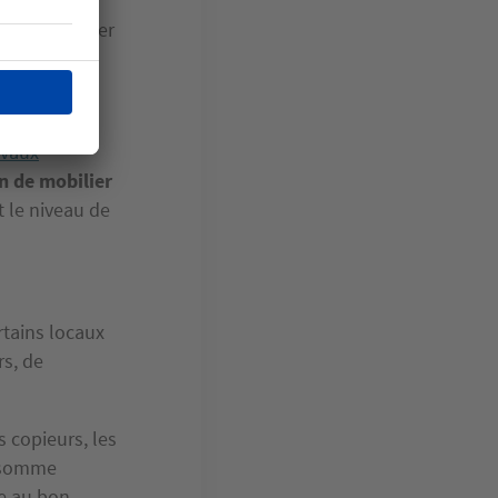
 plus, le
ement impacter
er !
avaux
on de mobilier
t le niveau de
rtains locaux
s, de
 copieurs, les
e somme
le au bon