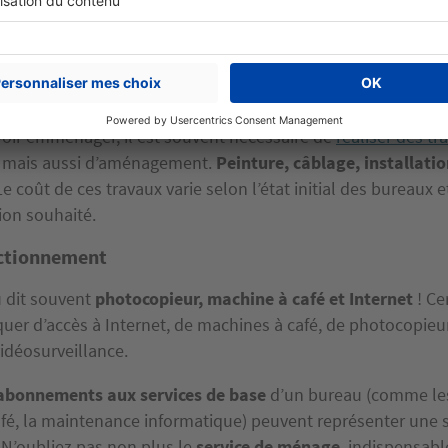
estitué à la fin du bail, sous réserve de l’état des locaux. De
e
, souvent requis pour un ou plusieurs mois, peut sérieus
initiale de l’entreprise. C’est donc un élément à ne pas néglig
tallation et d’aménagement
oir emménager, il est souvent nécessaire de
réaliser des tr
n, mais aussi d’aménagement.
Peinture, câblage, installati
e coût de ces travaux varie selon l’état initial des bureaux e
ion souhaité.
nctionnement
u dit souvent
photocopieur, machine à café et Internet
! Ce
er d’accès à Internet, de machines à café, de photocopieur
idéosurveillance.
abonnements aux services de base
d’un bureau (comme les
fé, la maintenance informatique) peuvent représenter un
N’oubliez pas non plus le
service de ménage
, indispensab