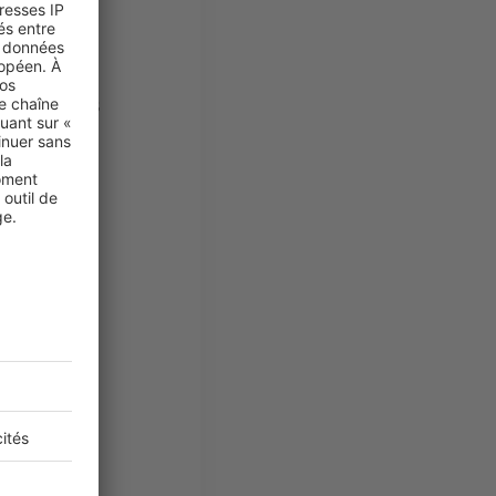
ntien des
e auprès des
arges de
 pouvez être
rges dans le
fixe mais
’est une