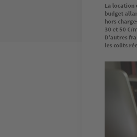
La location 
budget allan
hors charges
30 et 50 €/
D’autres fra
les coûts ré
Image