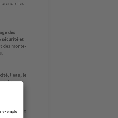
mprendre les
age des
e sécurité et
t des monte-
e.
cité, l’eau, le
nie. La
 que la taxe de