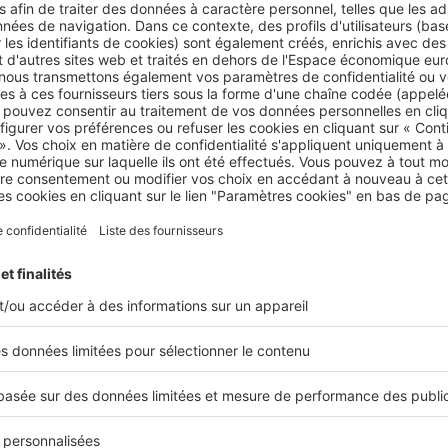
nt. Ces frais sont facturés par les municipalités pour le
mai
cs essentiels
.
re se charge de régler la facture avant de récupérer la somm
e sont des
charges récupérables
.
dalités de paiement et de répartition des ch
es clauses de votre
bail professionnel ou commercial
, vous
 les charges locatives de plusieurs façons.
 location avec charges comprises
de location avec charges comprises
incluent toutes les cha
mplifie la gestion financière car le locataire paie un
montant 
ire
couvrant gaz, électricité, Internet et services d’accueil. C
e pour ne pas avoir de mauvaises surprises en fin de mois.