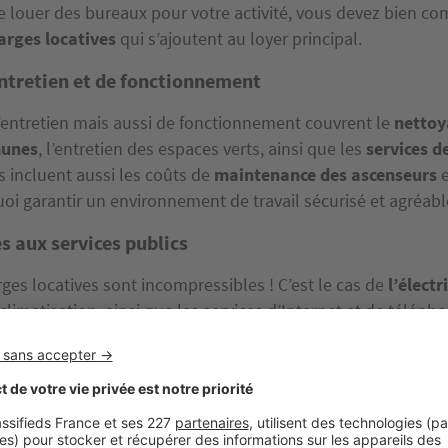
louer des bureaux pour votre activité, vous devez bien co
arges locatives
qui s’ajoutent au loyer principal.
ntretien et de fonctionnement
’entretien mais aussi de fonctionnement couvrent le
nettoy
munes
, l’entretien des espaces verts, ainsi que les
services d
es incluent aussi les coûts de
maintenance
des ascenseurs
e
oi garantir un environnement de travail sécurisé et agréabl
s aux services publics
rges locatives sont incompressibles !
C’est le cas de
l’électri
a climatisation, ainsi que les services d’Internet et de télépho
déchets
est également incluse.
devances
catives incluent aussi diverses
taxes
et
redevances
, telles
axe pour les ordures ménagères,
mais aussi la redevance