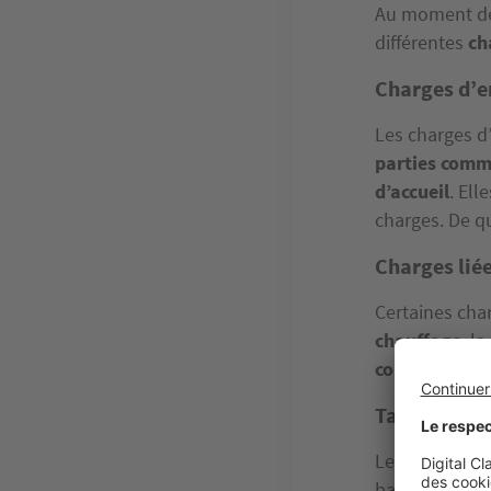
Au moment de 
différentes
ch
Charges d’e
Les charges d
parties com
d’accueil
. Ell
charges. De qu
Charges liée
Certaines cha
chauffage
, l
collecte des 
Taxes et re
Les charges lo
balayage, la
t