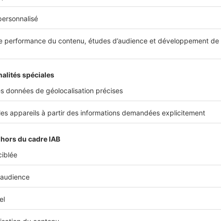
ur charges et régularisations
s sur charges
sont des paiements mensuels anticipés basé
es coûts annuels
. Ensuite, une régularisation annuelle ajus
ire procède donc à un remboursement du trop-perçu ou de
inancier
selon les
dépenses réelles
.
s frais annexes invisibles faut-il prévoir ?
s charges locatives ne sont pas les seuls frais à ajouter au
es dépenses annexes peuvent rapidement s’accumuler et
alo
. Voici quelques-uns de ces coûts souvent invisibles.
antie et loyer d’avance
arantie est une
somme équivalente à plusieurs mois de lo
re comme assurance contre les éventuels dégâts ou loyers im