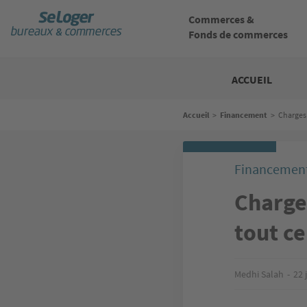
Aller
au
Commerces &
contenu
Fonds de commerces
principal
Bureaux
commerces
ACCUEIL
Fil
Accueil
>
Financement
>
Charges 
d'Ariane
Financemen
Charges
tout ce
Medhi Salah
22 