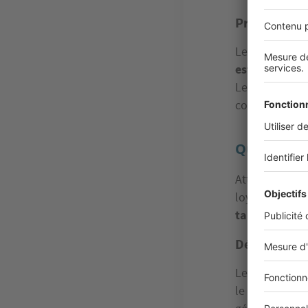
Provisions s
Les
provision
estimation d
Le propriéta
complément f
Quels autre
Attention ! Le
loyer. D’autr
taux d’effort
Dépôt de gar
Le dépôt de g
le propriétai