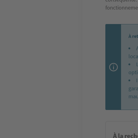
fonctionneme
À re
loca
opt
gara
mau
À la rec