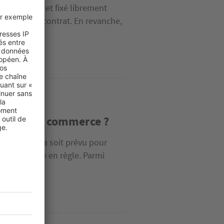
est négocié et fixé librement
onclusion du contrat. En revanche,
 pour mon commerce ?
 ou que cela soit prévu pour
ns pour être en règle. Parmi