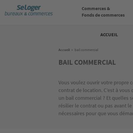
Aller
au
Commerces &
contenu
Fonds de commerces
principal
Bureaux
commerces
ACCUEIL
Fil
Accueil
>
bail commercial
d'Ariane
BAIL COMMERCIAL
Vous voulez ouvrir votre propre 
contrat de location. C’est à vous
un bail commercial ? Et quelles s
résilier le contrat ou pas avant 
nécessaires pour que vous démarri