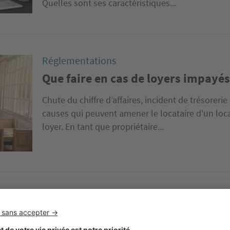
Quelles sont ses caractéristiques...
Réglementations
Que faire en cas de loyers impayés
Chute du chiffre d’affaires, incident de trésoreri
causes qui peuvent amener le locataire d'un loc
loyer. En tant que propriétaire...
Réglementations
Quand peut-on augmenter le loyer