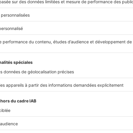
Dossiers
Comment choisir le meilleur empl
entrepôt ?
Moyen idéal d’avoir accès à vos ressources, l’entr
amont qu’en aval de la production… et de la liv
locaux commerciaux, il faut pourtant trouver...
Juridique
Peut-on acheter un local commerci
La vente et l’achat de locaux commerciaux déjà o
possible, mais pas à n’importe quelles condition
intéresse, nous levons le voile sur ce qu’il faut...